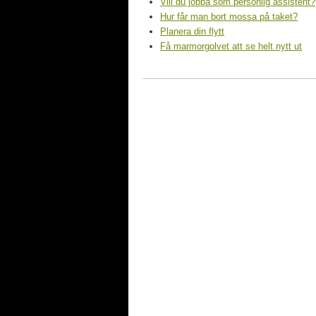
Vill du jobba som personlig assistent?
Hur får man bort mossa på taket?
Planera din flytt
Få marmorgolvet att se helt nytt ut