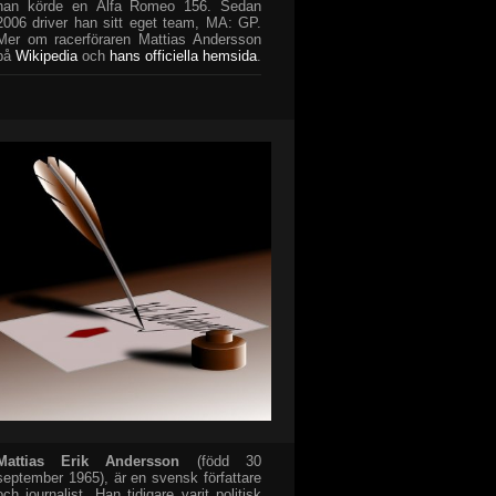
han körde en Alfa Romeo 156. Sedan
2006 driver han sitt eget team, MA: GP.
Mer om racerföraren Mattias Andersson
på
Wikipedia
och
hans officiella hemsida
.
Mattias Erik Andersson
(född 30
september 1965), är en svensk författare
och journalist. Han tidigare varit politisk