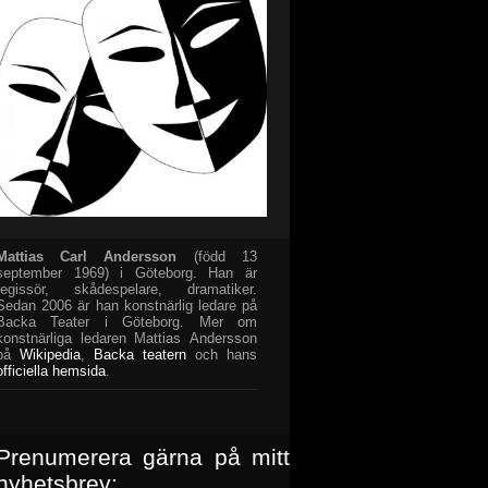
Mattias Carl Andersson
(född 13
september 1969) i Göteborg. Han är
regissör, skådespelare, dramatiker.
Sedan 2006 är han konstnärlig ledare på
Backa Teater i Göteborg. Mer om
konstnärliga ledaren Mattias Andersson
på
Wikipedia
,
Backa teatern
och hans
officiella hemsida
.
Prenumerera gärna på mitt
nyhetsbrev: