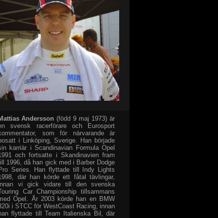
Mattias Andersson
(född 9 maj 1973) är
en svensk racerförare och Eurosport
kommentator, som för närvarande är
bosatt i Linköping, Sverige. Han började
sin karriär i Scandinavian Formula Opel
1991 och fortsatte i Skandinavien fram
till 1996, då han gick med i Barber Dodge
Pro Series. Han flyttade till Indy Lights
1998, där han körde ett fåtal tävlingar,
innan vi gick vidare till den svenska
Touring Car Championship tillsammans
med Opel. År 2003 körde han en BMW
320i i STCC för WestCoast Racing, innan
han flyttade till Team Italienska Bil, där