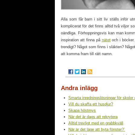
Alla som får barn i sitt liv ställs inför 
komplicerat för det finns alltid två vilj
oändliga. Förhoppningsvis kan man komm
inspiration att finna på
nätet
och i böcker.
trendigt? Något som finns i släkten? Någo
att komma fram till rätt namn.
Andra inlägg
Smarta inredningslösningar för skolor 
Vill du skaffa ett husdjur?
Skapa höstmys
När det är dags att rekrytera
Alltid trevligt med en grabbkväll
När är det läge att byta fönster?`