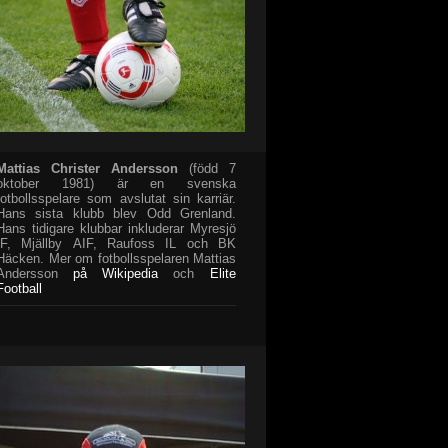
Mattias Christer Andersson
(född 7
oktober 1981) är en svenska
fotbollsspelare som avslutat sin karriär.
Hans sista klubb blev Odd Grenland.
Hans tidigare klubbar inkluderar Myresjö
IF, Mjällby AIF, Raufoss IL och BK
Häcken. Mer om fotbollsspelaren Mattias
Andersson
på Wikipedia
och
Elite
Football