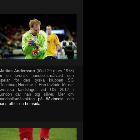
Mattias Andersson
(född 29 mars 1978)
är en svensk handbollsmålvakt och
spelar för den tyska klubben SG
Flensburg Handewitt. Han tävlade för det
svenska landslaget vid OS 2012 i
London där han tog silver. Mer om
handbollsmålvakten
på Wikipedia
och
hans officiella hemsida
.