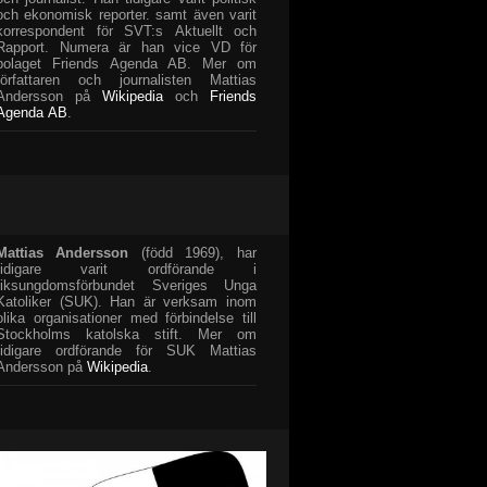
och ekonomisk reporter. samt även varit
korrespondent för SVT:s Aktuellt och
Rapport. Numera är han vice VD för
bolaget Friends Agenda AB. Mer om
författaren och journalisten Mattias
Andersson på
Wikipedia
och
Friends
Agenda AB
.
Mattias Andersson
(född 1969), har
tidigare varit ordförande i
riksungdomsförbundet Sveriges Unga
Katoliker (SUK). Han är verksam inom
olika organisationer med förbindelse till
Stockholms katolska stift. Mer om
tidigare ordförande för SUK Mattias
Andersson på
Wikipedia
.