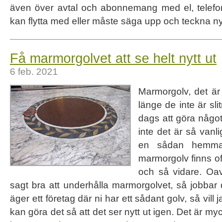
även över avtal och abonnemang med el, telef
kan flytta med eller måste säga upp och teckna ny
Få marmorgolvet att se helt nytt ut
6 feb. 2021
Marmorgolv, det är
länge de inte är sl
dags att göra någo
inte det är så vanli
en sådan hemma
marmorgolv finns oft
och så vidare. Oa
sagt bra att underhålla marmorgolvet, så jobbar d
äger ett företag där ni har ett sådant golv, så vill 
kan göra det så att det ser nytt ut igen. Det är myc