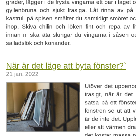
grader, lägger i de frysta vingarna ett par i taget och
gyllenbruna och sjukt frasiga. Låt rinna av på 
kastrull på spisen smälter du samtidigt smöret oc
ihop. Skiva chilin och löken fint och repa av li
innan ni ska äta slungar du vingarna i såsen oc
salladslök och koriander.
När är det läge att byta fönster?`
21 jan. 2022
Utöver det uppenbar
trasigt, när är det
satsa på ett fönste
fönstren se ut att 
är de inte det. Uppl
eller att värmen dra
det kostar massa 