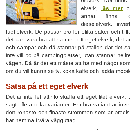
eleverk. Det finns
elverk,
läs mer
om
annat finns de
dieselelverk, inve
fuel-elverk. De passar bra för olika saker och tillfäl
det kan vara bra att ha med ett eget elverk, det 
och campar och då stannar på ställen där det s
inte vill bo på campingplatser, utan stannar hellre 
vägen. Då är det ett måste att ha med något som k
om du vill kunna se tv, koka kaffe och ladda mobil
Satsa på ett eget elverk
Det är inte fel attinförskaffa ett eget litet elv
sagt i flera olika varianter. Em bra variant är inv
den renaste och finaste strömmen som är precis
har hemma i våra vägguttag.