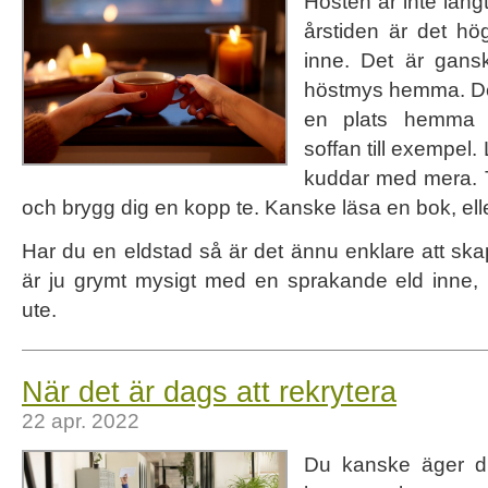
Hösten är inte lån
årstiden är det hö
inne. Det är gans
höstmys hemma. Det 
en plats hemma 
soffan till exempel. 
kuddar med mera. T
och brygg dig en kopp te. Kanske läsa en bok, elle
Har du en eldstad så är det ännu enklare att sk
är ju grymt mysigt med en sprakande eld inne, 
ute.
När det är dags att rekrytera
22 apr. 2022
Du kanske äger di