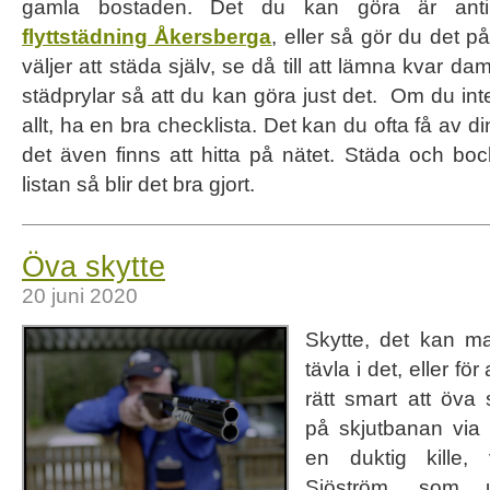
gamla bostaden. Det du kan göra är anti
flyttstädning Åkersberga
, eller så gör du det 
väljer att städa själv, se då till att lämna kvar
städprylar så att du kan göra just det. Om du inte
allt, ha en bra checklista. Det kan du ofta få av d
det även finns att hitta på nätet. Städa och bo
listan så blir det bra gjort.
Öva skytte
20 juni 2020
Skytte, det kan m
tävla i det, eller fö
rätt smart att öva
på skjutbanan via 
en duktig kille,
Sjöström, som ut