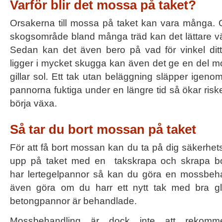
Varför blir det mossa på taket?
Orsakerna till mossa på taket kan vara många. O
skogsområde bland många träd kan det lättare v
Sedan kan det även bero på vad för vinkel dit
ligger i mycket skugga kan även det ge en del m
gillar sol. Ett tak utan beläggning släpper igeno
pannorna fuktiga under en längre tid så ökar risk
börja växa.
Så tar du bort mossan på taket
För att få bort mossan kan du ta på dig säkerhets
upp på taket med en takskrapa och skrapa b
har lertegelpannor så kan du göra en mossbeh
även göra om du harr ett nytt tak med bra gl
betongpannor är behandlade.
Mossbehandling är dock inte att rekomm