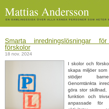
Mattias Andersson
EN SAMLINGSSIDA ÖVER ALLA KÄNDA PERSONER SOM HETER 
Smarta inredningslösningar fö
förskolor
18 nov. 2024
I skolor och förskol
skapa miljöer som 
stödjer barne
Genomtänkta inred
göra stor skillnad,
funktion och triv
anpassade för 