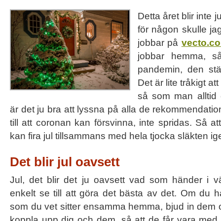
Detta året blir inte 
för någon skulle ja
jobbar på
vecto.c
jobbar hemma, så
pandemin, den ställe
Det är lite tråkigt at
så som man alltid 
är det ju bra att lyssna på alla de rekommendatio
till att coronan kan försvinna, inte spridas. Så a
kan fira jul tillsammans med hela tjocka släkten ig
Det blir jul oavsett
Jul, det blir det ju oavsett vad som händer i v
enkelt se till att göra det bästa av det. Om du 
som du vet sitter ensamma hemma, bjud in dem on
koppla upp dig och dem, så att de får vara med 