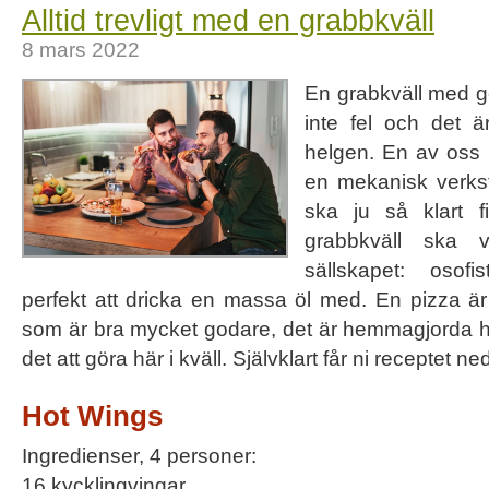
Alltid trevligt med en grabbkväll
8 mars 2022
En grabkväll med g
inte fel och det ä
helgen. En av oss h
en mekanisk verks
ska ju så klart 
grabbkväll ska 
sällskapet: osofis
perfekt att dricka en massa öl med. En pizza är
som är bra mycket godare, det är hemmagjorda ho
det att göra här i kväll. Självklart får ni receptet ne
Hot Wings
Ingredienser, 4 personer:
16 kycklingvingar