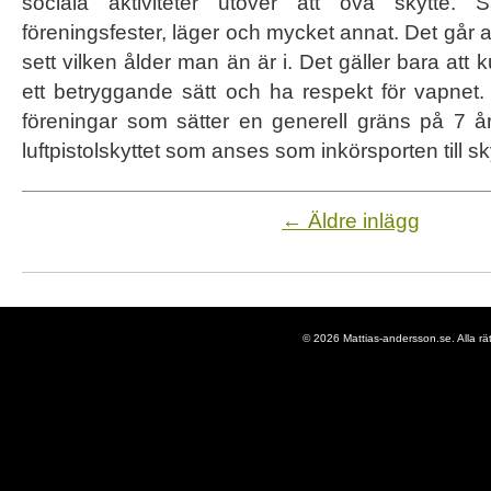
sociala aktiviteter utöver att öva skytte. S
föreningsfester, läger och mycket annat. Det går att
sett vilken ålder man än är i. Det gäller bara att
ett betryggande sätt och ha respekt för vapnet.
föreningar som sätter en generell gräns på 7 år
luftpistolskyttet som anses som inkörsporten till sky
← Äldre inlägg
© 2026 Mattias-andersson.se. Alla rä